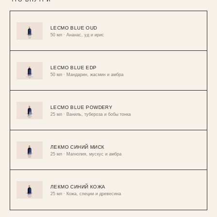
LECMO BLUE OUD
50 мл · Ананас, уд и ирис
LECMO BLUE EDP
50 мл · Мандарин, жасмин и амбра
LECMO BLUE POWDERY
25 мл · Ваниль, тубероза и бобы тонка
ЛЕКМО СИНИЙ МИСК
25 мл · Магнолия, мускус и амбра
ЛЕКМО СИНИЙ КОЖА
25 мл · Кожа, специи и древесина