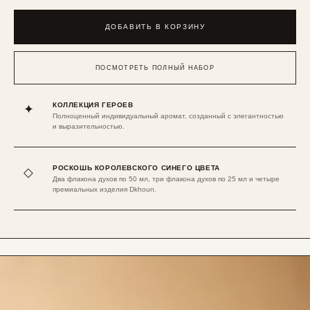
ДОБАВИТЬ В КОРЗИНУ
ПОСМОТРЕТЬ ПОЛНЫЙ НАБОР
КОЛЛЕКЦИЯ ГЕРОЕВ
✦
Полноценный индивидуальный аромат, созданный с элегантностью
и выразительностью.
РОСКОШЬ КОРОЛЕВСКОГО СИНЕГО ЦВЕТА
◇
Два флакона духов по 50 мл, три флакона духов по 25 мл и четыре
премиальных изделия Dkhoun.