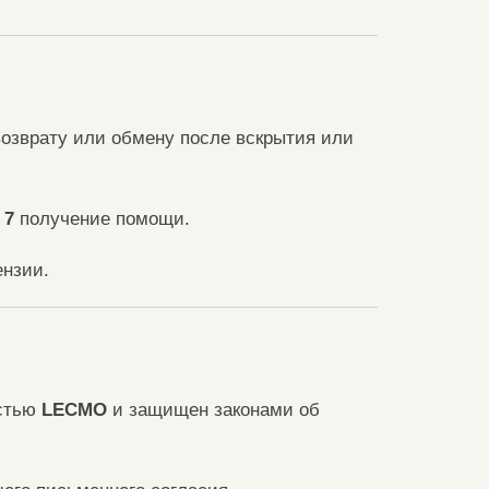
озврату или обмену после вскрытия или
е
7
получение помощи.
ензии.
остью
LECMO
и защищен законами об