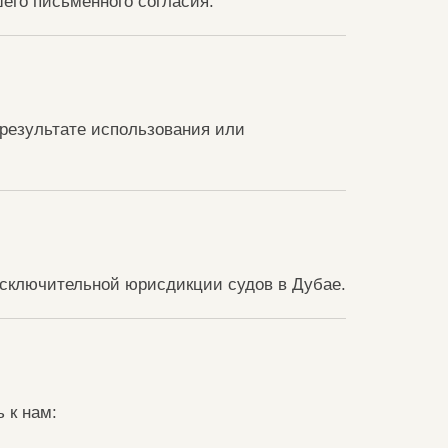
его письменного согласия.
 результате использования или
сключительной юрисдикции судов в Дубае.
 к нам: