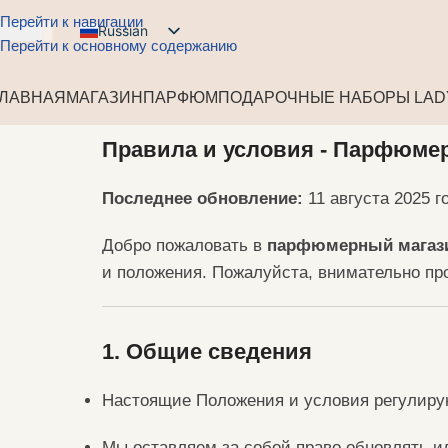
Перейти к навигации
Russian
USD
Перейти к основному содержанию
English
ГЛАВНАЯ
МАГАЗИН
ПАРФЮМ
ПОДАРОЧНЫЕ НАБОРЫ LAD
Arabic
French
Правила и условия - Парфюме
Spanish
Последнее обновление:
11 августа 2025 г
German
Portuguese
Добро пожаловать в
парфюмерный магаз
и положения. Пожалуйста, внимательно пр
1. Общие сведения
Настоящие Положения и условия регулирую
Мы оставляем за собой право обновлять и