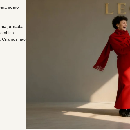
orma como
uma jornada
combina
l. Criamos não