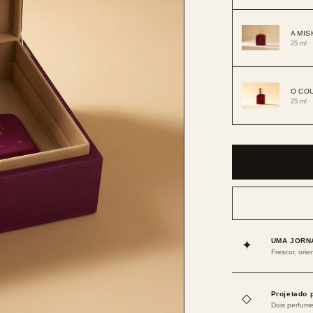
A MIS
25 ml ·
O CO
25 ml ·
UMA JORN
✦
Frescor, orie
Projetado 
◇
Dois perfume