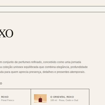
XO
um conjunto de perfumes refinado, concebido como uma jornada
ma coleção unissex equilibrada que combina elegância, profundidade
iada para quem aprecia presença, detalhes e presentes atemporais.
RO
P ROXO
O ORIENTAL ROXO
· Floral Fresco
100 ml · Rosa, Cedro e Oud