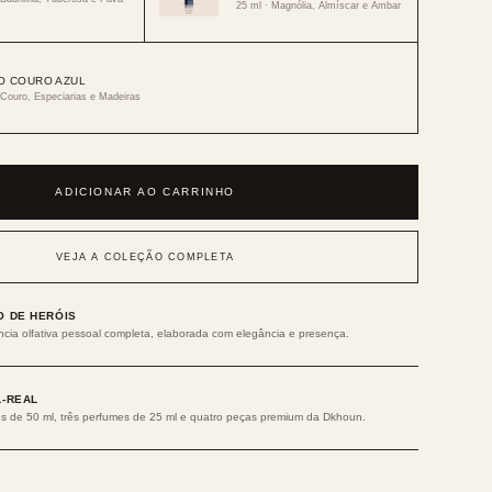
25 ml · Magnólia, Almíscar e Âmbar
O COURO AZUL
 Couro, Especiarias e Madeiras
ADICIONAR AO CARRINHO
VEJA A COLEÇÃO COMPLETA
O DE HERÓIS
cia olfativa pessoal completa, elaborada com elegância e presença.
L-REAL
s de 50 ml, três perfumes de 25 ml e quatro peças premium da Dkhoun.