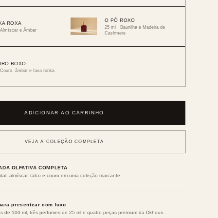
O PÓ ROXO
KA ROXA
25 ml · Baunilha e Madeira de
 Almíscar e Âmbar
Cashmere
URO ROXO
 Couro, âmbar e fava tonka
ADICIONAR AO CARRINHO
VEJA A COLEÇÃO COMPLETA
ADA OLFATIVA COMPLETA
ntal, almíscar, talco e couro em uma coleção marcante.
para presentear com luxo
s de 100 ml, três perfumes de 25 ml e quatro peças premium da Dkhoun.