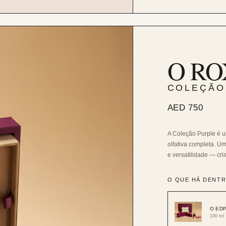
O RO
COLEÇÃO
AED 750
A Coleção Purple é 
olfativa completa. U
e versatilidade — cr
O QUE HÁ DENT
O ED
100 ml 