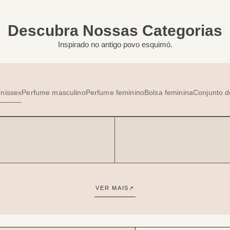
Descubra Nossas Categorias
Inspirado no antigo povo esquimó.
nissex
Perfume masculino
Perfume feminino
Bolsa feminina
Conjunto d
VER MAIS
↗