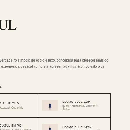
UL
verdadeiro símbolo de estilo e luxo, concebida para oferecer mais do
experiência pessoal completa apresentada num icônico estojo de
RO
LECMO BLUE EDP
O BLUE OUD
50 ml · Mandarina, Jasmim e
 Abacaxi, Oud e Íris
Âmbar
O AZUL EM PÓ
LECMO BLUE MISK
 Baunilha, Tuberosa e Fava