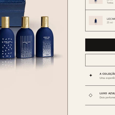
Tonka
LECM
25 ml ·
A COLEÇÃ
✦
Uma experiên
LUXO AZU
◇
Dois perfume