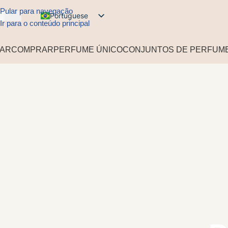
Pular para navegação
Portuguese
USD
Ir para o conteúdo principal
English
LAR
COMPRAR
PERFUME ÚNICO
CONJUNTOS DE PERFUM
Arabic
French
Spanish
German
Russian