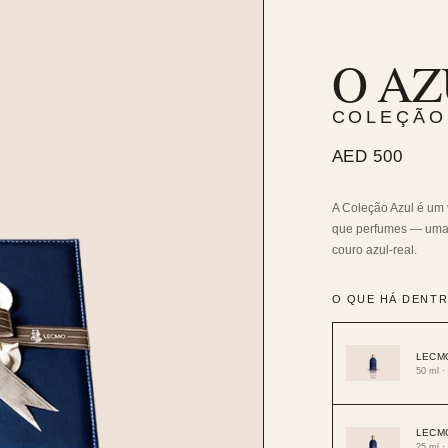
O AZ
COLEÇÃO
AED 500
A Coleção Azul é um 
que perfumes — uma 
couro azul-real.
O QUE HÁ DENT
LECM
50 ml ·
LECM
25 ml ·