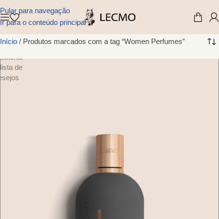
Pular para navegação
Ir para o conteúdo principal
Início
/
Produtos marcados com a tag “Women Perfumes”
dicionar
lista de
esejos