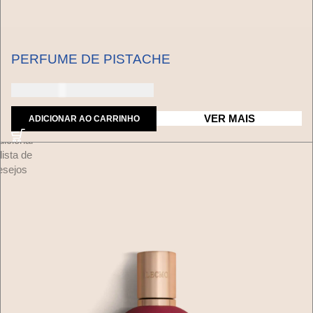
PERFUME DE PISTACHE
150 dólares americanos
VER MAIS
ADICIONAR AO CARRINHO
dicionar
lista de
esejos