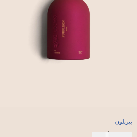
بيربلون
150 دولار أمريكي