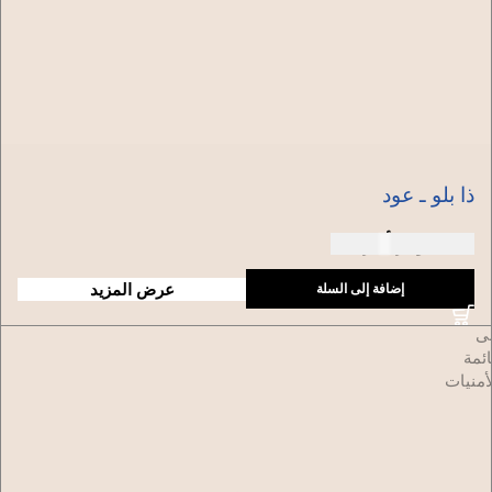
ذا بلو ـ عود
150 دولار أمريكي
عرض المزيد
إضافة إلى السلة
ضافة
لى
ائمة
أمنيات