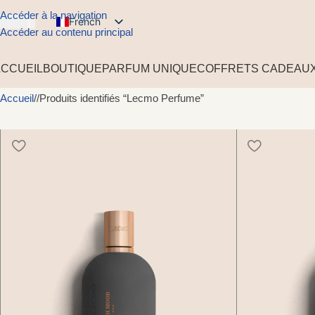
Accéder à la navigation
French
USD
Accéder au contenu principal
English
ACCUEIL
BOUTIQUE
PARFUM UNIQUE
COFFRETS CADEAUX
Arabic
Spanish
Accueil
/
Produits identifiés “Lecmo Perfume”
German
Russian
Portuguese