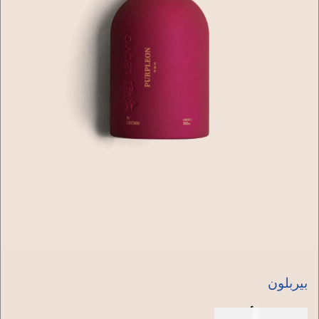
بيربلون
150 دولار أمريكي