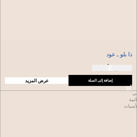
ذا بلو ـ عود
150 دولار أمريكي
عرض المزيد
إضافة إلى السلة
ضافة
لى
ائمة
أمنيات